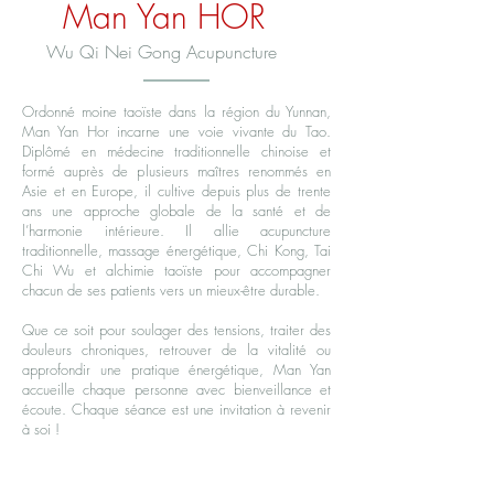
Man Yan HOR
Wu Qi Nei Gong Acupuncture
Ordonné moine taoïste dans la région du Yunnan,
Man Yan Hor incarne une voie vivante du Tao.
Diplômé en médecine traditionnelle chinoise et
formé auprès de plusieurs maîtres renommés en
Asie et en Europe, il cultive depuis plus de trente
ans une approche globale de la santé et de
l’harmonie intérieure. Il allie acupuncture
traditionnelle, massage énergétique, Chi Kong, Tai
Chi Wu et alchimie taoïste pour accompagner
chacun de ses patients vers un mieux-être durable.
Que ce soit pour soulager des tensions, traiter des
douleurs chroniques, retrouver de la vitalité ou
approfondir une pratique énergétique, Man Yan
accueille chaque personne avec bienveillance et
écoute. Chaque séance est une invitation à revenir
à soi !